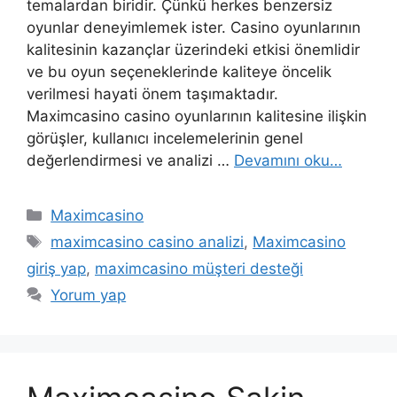
temalardan biridir. Çünkü herkes benzersiz
oyunlar deneyimlemek ister. Casino oyunlarının
kalitesinin kazançlar üzerindeki etkisi önemlidir
ve bu oyun seçeneklerinde kaliteye öncelik
verilmesi hayati önem taşımaktadır.
Maximcasino casino oyunlarının kalitesine ilişkin
görüşler, kullanıcı incelemelerinin genel
değerlendirmesi ve analizi …
Devamını oku…
Kategoriler
Maximcasino
Etiketler
maximcasino casino analizi
,
Maximcasino
giriş yap
,
maximcasino müşteri desteği
Yorum yap