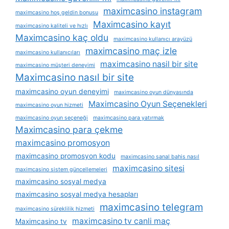
maximcasino instagram
maximcasino hoş geldin bonusu
Maximcasino kayıt
maximcasino kaliteli ve hızlı
Maximcasino kaç oldu
maximcasino kullanıcı arayüzü
maximcasino maç izle
maximcasino kullanıcıları
maximcasino nasil bir site
maximcasino müşteri deneyimi
Maximcasino nasıl bir site
maximcasino oyun deneyimi
maximcasino oyun dünyasında
Maximcasino Oyun Seçenekleri
maximcasino oyun hizmeti
maximcasino oyun seçeneği
maximcasino para yatırmak
Maximcasino para çekme
maximcasino promosyon
maximcasino promosyon kodu
maximcasino sanal bahis nasıl
maximcasino sitesi
maximcasino sistem güncellemeleri
maximcasino sosyal medya
maximcasino sosyal medya hesapları
maximcasino telegram
maximcasino süreklilik hizmeti
maximcasino tv canli maç
Maximcasino tv