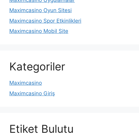
Maximcasino Oyun Sitesi
Maximcasino Spor Etkinlikleri
Maximcasino Mobil Site
Kategoriler
Maximcasino
Maximcasino Giriş
Etiket Bulutu