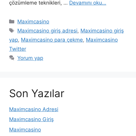
çözümleme teknikleri, …
Devamını oku…
Kategoriler
Maximcasino
Etiketler
Maximcasino giriş adresi
,
Maximcasino giriş
yap
,
Maximcasino para çekme
,
Maximcasino
Twitter
Yorum yap
Son Yazılar
Maximcasino Adresi
Maximcasino Giriş
Maximcasino