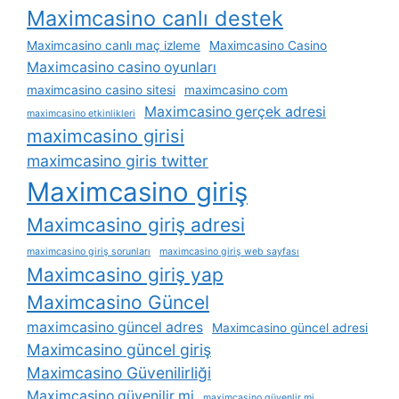
Maximcasino canlı destek
Maximcasino canlı maç izleme
Maximcasino Casino
Maximcasino casino oyunları
maximcasino casino sitesi
maximcasino com
Maximcasino gerçek adresi
maximcasino etkinlikleri
maximcasino girisi
maximcasino giris twitter
Maximcasino giriş
Maximcasino giriş adresi
maximcasino giriş sorunları
maximcasino giriş web sayfası
Maximcasino giriş yap
Maximcasino Güncel
maximcasino güncel adres
Maximcasino güncel adresi
Maximcasino güncel giriş
Maximcasino Güvenilirliği
Maximcasino güvenilir mi
maximcasino güvenlir mi