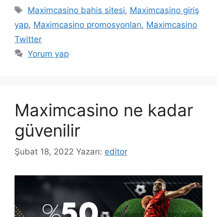
Etiketler
Maximcasino bahis sitesi
,
Maximcasino giriş
yap
,
Maximcasino promosyonları
,
Maximcasino
Twitter
Yorum yap
Maximcasino ne kadar
güvenilir
Şubat 18, 2022
Yazarı:
editor