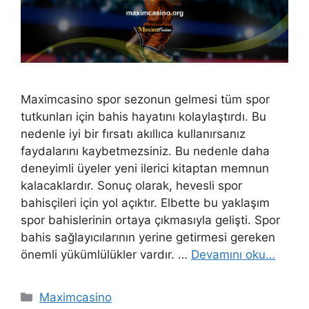
Maximcasino spor sezonun gelmesi tüm spor
tutkunları için bahis hayatını kolaylaştırdı. Bu
nedenle iyi bir fırsatı akıllıca kullanırsanız
faydalarını kaybetmezsiniz. Bu nedenle daha
deneyimli üyeler yeni ilerici kitaptan memnun
kalacaklardır. Sonuç olarak, hevesli spor
bahisçileri için yol açıktır. Elbette bu yaklaşım
spor bahislerinin ortaya çıkmasıyla gelişti. Spor
bahis sağlayıcılarının yerine getirmesi gereken
önemli yükümlülükler vardır. …
Devamını oku…
Kategoriler
Maximcasino