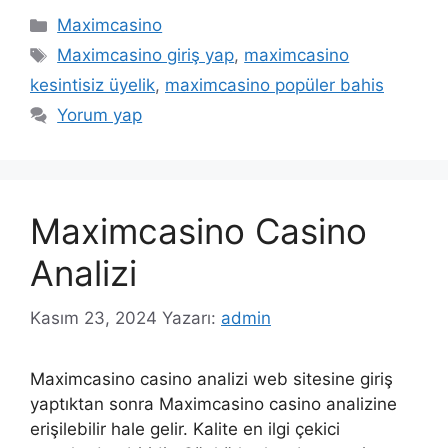
Kategoriler
Maximcasino
Etiketler
Maximcasino giriş yap
,
maximcasino
kesintisiz üyelik
,
maximcasino popüler bahis
Yorum yap
Maximcasino Casino
Analizi
Kasım 23, 2024
Yazarı:
admin
Maximcasino casino analizi web sitesine giriş
yaptıktan sonra Maximcasino casino analizine
erişilebilir hale gelir. Kalite en ilgi çekici