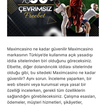
Maximcasino ne kadar güvenilir Maximcasino
markasının Türkiye’de kullanıma açık yasadışı
iddia sitelerinden biri olduğunu göreceksiniz.
Elbette, diğer dolandırıcılık iddiası sitelerinde
olduğu gibi, bu sitedeki Maximcasino ne kadar
güvenilir? Aynı sorun. İnceleme yaparken, bir
web sitesini veya kurumsal veya yasal bir
özelliği incelerken, gerekli tüm özelliklerin
sağlandığını görebileceksiniz. Çalışma esasları,
ödemeler, müşteri hizmetleri, şikâyetler,