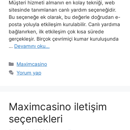
Müşteri hizmeti almanın en kolay tekniği, web
sitesinde tanımlanan canlı yardım seçeneğidir.
Bu seçeneğe ek olarak, bu değerle doğrudan e-
posta yoluyla etkileşim kurulabilir. Canlı yardıma
bağlanırken, ilk etkileşim çok kısa sürede
gerçekleşir. Birçok çevrimiçi kumar kuruluşunda
…
Devamını oku…
Kategoriler
Maximcasino
Yorum yap
Maximcasino iletişim
seçenekleri