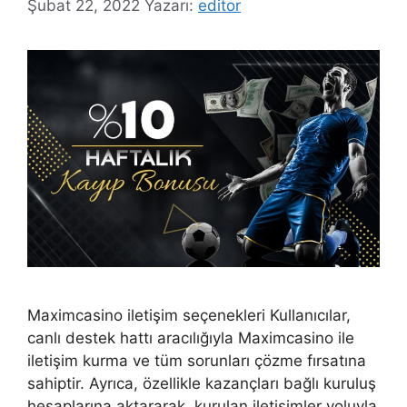
Şubat 22, 2022
Yazarı:
editor
Maximcasino iletişim seçenekleri Kullanıcılar,
canlı destek hattı aracılığıyla Maximcasino ile
iletişim kurma ve tüm sorunları çözme fırsatına
sahiptir. Ayrıca, özellikle kazançları bağlı kuruluş
hesaplarına aktararak, kurulan iletişimler yoluyla