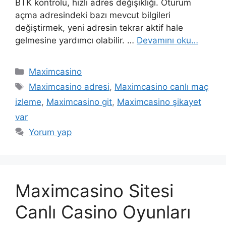
BTK kontrolü, hızlı adres değişikliği. Oturum
açma adresindeki bazı mevcut bilgileri
değiştirmek, yeni adresin tekrar aktif hale
gelmesine yardımcı olabilir. …
Devamını oku…
Kategoriler
Maximcasino
Etiketler
Maximcasino adresi
,
Maximcasino canlı maç
izleme
,
Maximcasino git
,
Maximcasino şikayet
var
Yorum yap
Maximcasino Sitesi
Canlı Casino Oyunları