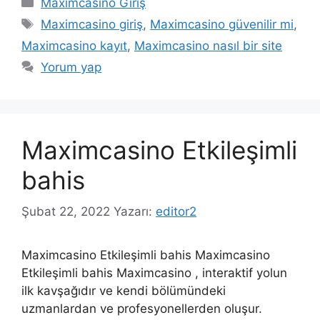
Maximcasino Giriş
Etiketler
Maximcasino giriş
,
Maximcasino güvenilir mi
,
Maximcasino kayıt
,
Maximcasino nasıl bir site
Yorum yap
Maximcasino Etkileşimli
bahis
Şubat 22, 2022
Yazarı:
editor2
Maximcasino Etkileşimli bahis Maximcasino
Etkileşimli bahis Maximcasino , interaktif yolun
ilk kavşağıdır ve kendi bölümündeki
uzmanlardan ve profesyonellerden oluşur.