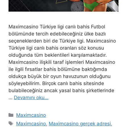
Maximcasino Türkiye ligi canlı bahis Futbol
bölümünde tercih edebileceğiniz ülke bazlı
seçeneklerden biri de Türkiye ligi. Maximcasino
Türkiye ligi canlı bahis oranları söz konusu
olduğunda tüm beklentileri karşılamaktadır.
Maximcasino ilişkili taraf işlemleri Maximcasino
ile ilgili fırsatlar bahis bölümüne baktığımda
oldukça büyük bir oyun havuzunun olduğunu
söyleyebilirim. Birçok canlı bahis sitesinde
bulabileceğiniz ancak yasal bahis şirketlerinde
…
Devamını oku…
Kategoriler
Maximcasino
Etiketler
Maximcasino
,
Maximcasino gerçek adresi
,