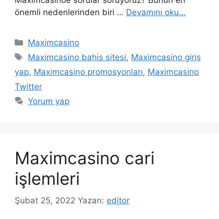
Maximcasinoe sorular soruyoruz? Bunun en
önemli nedenlerinden biri …
Devamını oku…
Kategoriler
Maximcasino
Etiketler
Maximcasino bahis sitesi
,
Maximcasino giriş
yap
,
Maximcasino promosyonları
,
Maximcasino
Twitter
Yorum yap
Maximcasino cari
işlemleri
Şubat 25, 2022
Yazarı:
editor