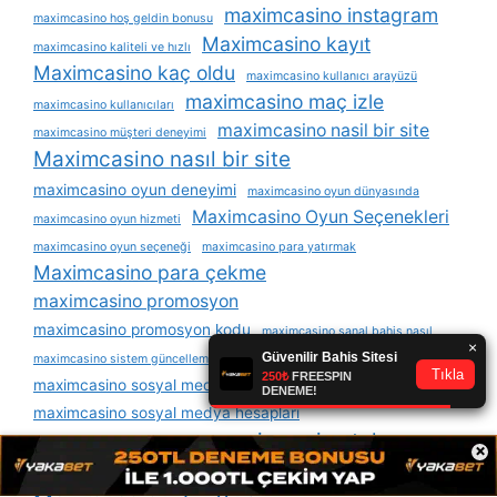
maximcasino instagram
maximcasino hoş geldin bonusu
Maximcasino kayıt
maximcasino kaliteli ve hızlı
Maximcasino kaç oldu
maximcasino kullanıcı arayüzü
maximcasino maç izle
maximcasino kullanıcıları
maximcasino nasil bir site
maximcasino müşteri deneyimi
Maximcasino nasıl bir site
maximcasino oyun deneyimi
maximcasino oyun dünyasında
Maximcasino Oyun Seçenekleri
maximcasino oyun hizmeti
maximcasino oyun seçeneği
maximcasino para yatırmak
Maximcasino para çekme
maximcasino promosyon
maximcasino promosyon kodu
maximcasino sanal bahis nasıl
maximcasino sitesi
maximcasino sistem güncellemeleri
maximcasino sosyal medya
maximcasino sosyal medya hesapları
maximcasino telegram
maximcasino süreklilik hizmeti
×
maximcasino tv canli maç
Maximcasino tv