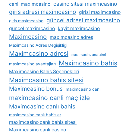
casino sitesi maximcasino
canlı maximcasino
giris adresi maximcasino
girisi maximcasino
güncel adresi maximcasino
giris maximcasino
güncel maximcasino
kayit maximcasino
Maximcasino
maximcasino adres
Maximcasino Adres Değişikliği
Maximcasino adresi
maximcasino analizleri
Maximcasino bahis
maximcasino avantajları
Maximcasino Bahis Seçenekleri
Maximcasino bahis sitesi
Maximcasino bonus
maximcasino canli
maximcasino canli maç izle
Maximcasino canlı bahis
maximcasino canlı bahisler
maximcasino canlı bahis sitesi
Maximcasino canlı casino