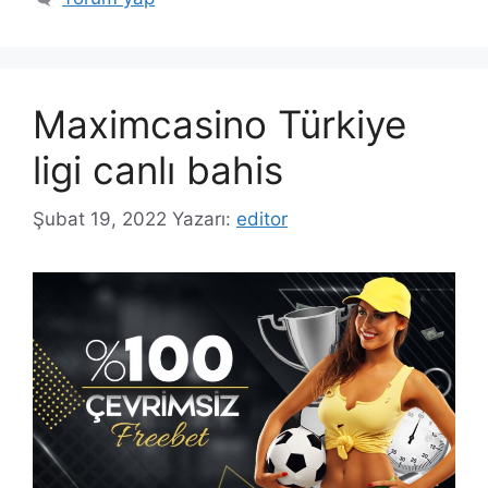
Maximcasino Türkiye
ligi canlı bahis
Şubat 19, 2022
Yazarı:
editor