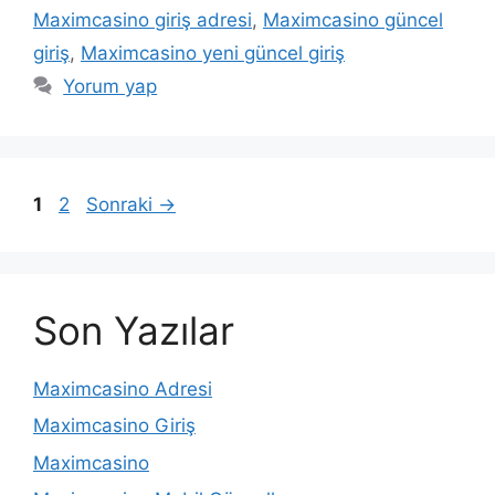
Maximcasino giriş adresi
,
Maximcasino güncel
giriş
,
Maximcasino yeni güncel giriş
Yorum yap
Sayfa
Sayfa
1
2
Sonraki
→
Son Yazılar
Maximcasino Adresi
Maximcasino Giriş
Maximcasino