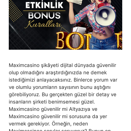
Maximcasino şikâyeti dijital dünyada güvenilir
olup olmadığını araştırdığınızda ne demek
istediğimizi anlayacaksınız. Binlerce yorum var
ve olumlu yorumların sayısının bunu aştığını
görebiliyoruz. Bu gerçekten güzel bir detay ve
insanların şirketi benimsemesi güzel.
Maximcasino güvenilir mi Altyazıya ve
Maximcasino güvenilir mi sorusuna da yer
vermek gerekiyor. Örneğin, neden