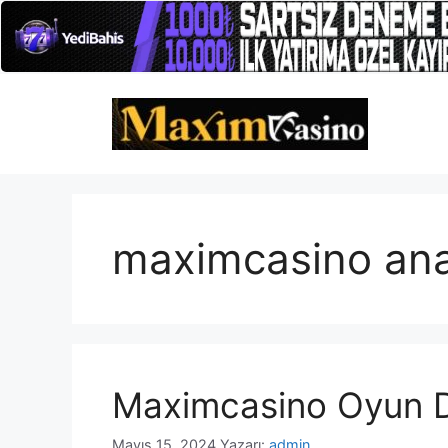
İçeriğe
atla
maximcasino anal
Maximcasino Oyun 
Mayıs 15, 2024
Yazarı:
admin