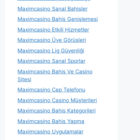
Maximcasino Sanal Bahisler
Maximcasino Bahis Genişlemesi
Maximcasino Etkili Hizmetler
Maximcasino Üye Görüşleri
Maximcasino Lig Güvenliği
Maximcasino Sanal Sporlar
Maximcasino Bahis Ve Casino
Sitesi
Maximcasino Cep Telefonu
Maximcasino Casino Müşterileri
Maximcasino Bahis Kategorileri
Maximcasino Bahis Yapma
Maximcasino Uygulamalar