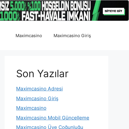
Maximcasino
Maximcasino Giriş
Son Yazılar
Maximcasino Adresi
Maximcasino Giriş
Maximcasino
Maximcasino Mobil Güncelleme
Maximcasino Üye Çoğunluğu