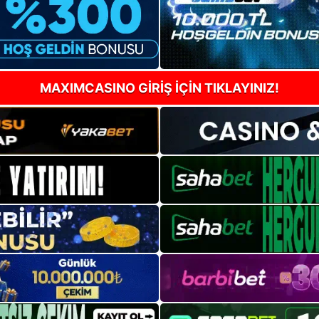
MAXIMCASINO GİRİŞ İÇİN TIKLAYINIZ!