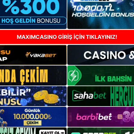
MAXIMCASINO GİRİŞ İÇİN TIKLAYINIZ!