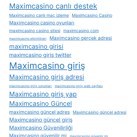
Maximcasino canlı destek
Maximcasino canlı maç izleme
Maximcasino Casino
Maximcasino casino oyunları
maximcasino casino sitesi
maximcasino com
Maximcasino gerçek adresi
maximcasino etkinlikleri
maximcasino girisi
maximcasino giris twitter
Maximcasino giriş
Maximcasino giriş adresi
maximcasino giriş sorunları
maximcasino giriş web sayfası
Maximcasino giriş yap
Maximcasino Güncel
maximcasino güncel adres
Maximcasino güncel adresi
Maximcasino güncel giriş
Maximcasino Güvenilirliği
Maximcasino güvenilir mi
maximcasino güvenlir mi