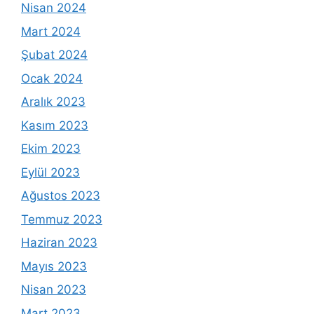
Nisan 2024
Mart 2024
Şubat 2024
Ocak 2024
Aralık 2023
Kasım 2023
Ekim 2023
Eylül 2023
Ağustos 2023
Temmuz 2023
Haziran 2023
Mayıs 2023
Nisan 2023
Mart 2023