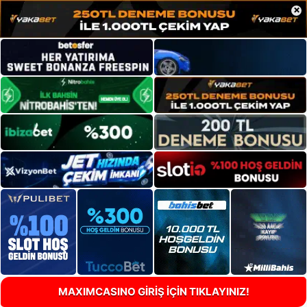
×
MAXIMCASINO GİRİŞ İÇİN TIKLAYINIZ!