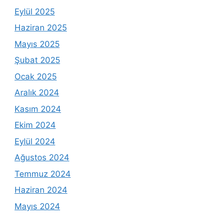
Eylül 2025
Haziran 2025
Mayıs 2025
Şubat 2025
Ocak 2025
Aralık 2024
Kasım 2024
Ekim 2024
Eylül 2024
Ağustos 2024
Temmuz 2024
Haziran 2024
Mayıs 2024