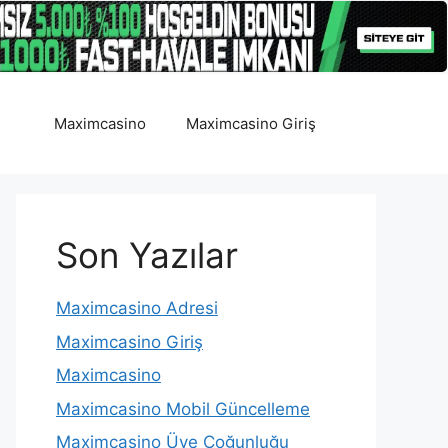
Maximcasino
Maximcasino Giriş
Son Yazılar
Maximcasino Adresi
Maximcasino Giriş
Maximcasino
Maximcasino Mobil Güncelleme
Maximcasino Üye Çoğunluğu