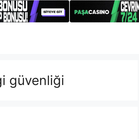
i güvenliği