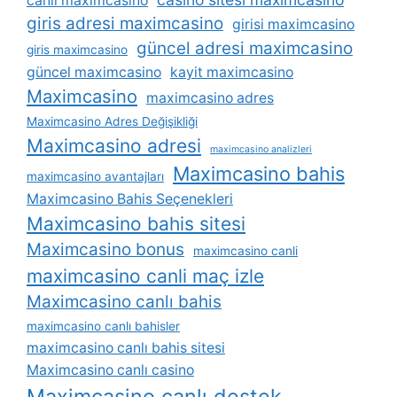
canlı maximcasino
giris adresi maximcasino
girisi maximcasino
güncel adresi maximcasino
giris maximcasino
güncel maximcasino
kayit maximcasino
Maximcasino
maximcasino adres
Maximcasino Adres Değişikliği
Maximcasino adresi
maximcasino analizleri
Maximcasino bahis
maximcasino avantajları
Maximcasino Bahis Seçenekleri
Maximcasino bahis sitesi
Maximcasino bonus
maximcasino canli
maximcasino canli maç izle
Maximcasino canlı bahis
maximcasino canlı bahisler
maximcasino canlı bahis sitesi
Maximcasino canlı casino
Maximcasino canlı destek