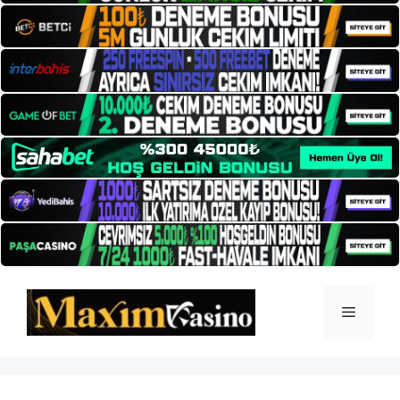
İçeriğe
atla
Menü