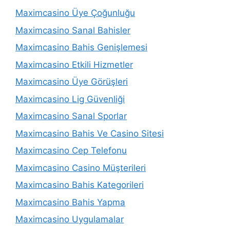
Maximcasino Üye Çoğunluğu
Maximcasino Sanal Bahisler
Maximcasino Bahis Genişlemesi
Maximcasino Etkili Hizmetler
Maximcasino Üye Görüşleri
Maximcasino Lig Güvenliği
Maximcasino Sanal Sporlar
Maximcasino Bahis Ve Casino Sitesi
Maximcasino Cep Telefonu
Maximcasino Casino Müşterileri
Maximcasino Bahis Kategorileri
Maximcasino Bahis Yapma
Maximcasino Uygulamalar