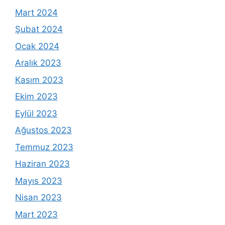
Mart 2024
Şubat 2024
Ocak 2024
Aralık 2023
Kasım 2023
Ekim 2023
Eylül 2023
Ağustos 2023
Temmuz 2023
Haziran 2023
Mayıs 2023
Nisan 2023
Mart 2023