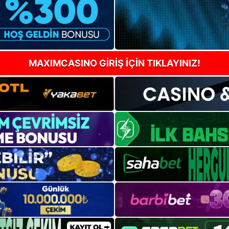
MAXIMCASINO GİRİŞ İÇİN TIKLAYINIZ!