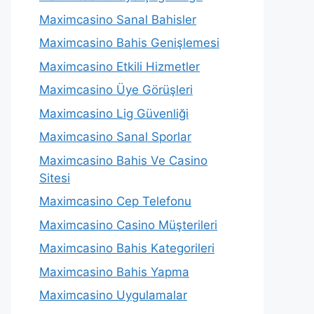
Maximcasino Sanal Bahisler
Maximcasino Bahis Genişlemesi
Maximcasino Etkili Hizmetler
Maximcasino Üye Görüşleri
Maximcasino Lig Güvenliği
Maximcasino Sanal Sporlar
Maximcasino Bahis Ve Casino
Sitesi
Maximcasino Cep Telefonu
Maximcasino Casino Müşterileri
Maximcasino Bahis Kategorileri
Maximcasino Bahis Yapma
Maximcasino Uygulamalar