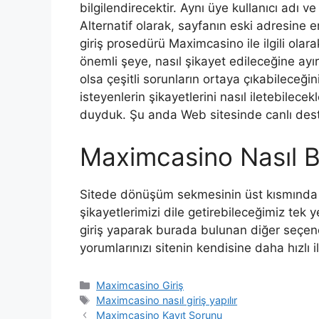
bilgilendirecektir. Aynı üye kullanıcı adı ve
Alternatif olarak, sayfanın eski adresine e
giriş prosedürü Maximcasino ile ilgili ola
önemli şeye, nasıl şikayet edileceğine ayı
olsa çeşitli sorunların ortaya çıkabileceği
isteyenlerin şikayetlerini nasıl iletebilec
duyduk. Şu anda Web sitesinde canlı dest
Maximcasino Nasıl Bil
Sitede dönüşüm sekmesinin üst kısmında 
şikayetlerimizi dile getirebileceğimiz tek 
giriş yaparak burada bulunan diğer seçene
yorumlarınızı sitenin kendisine daha hızlı i
Kategoriler
Maximcasino Giriş
Etiketler
Maximcasino nasıl giriş yapılır
Maximcasino Kayıt Sorunu