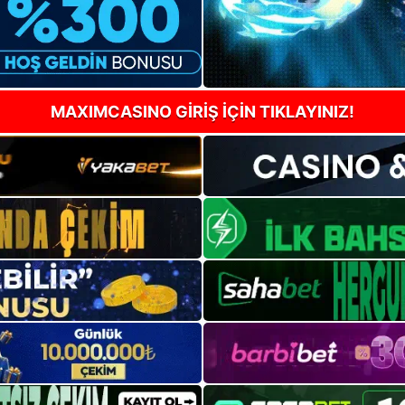
MAXIMCASINO GİRİŞ İÇİN TIKLAYINIZ!