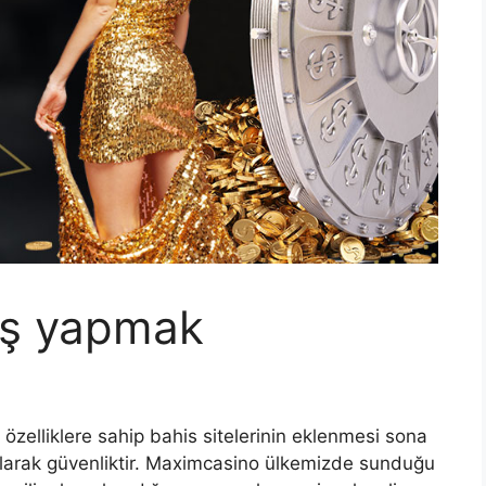
iş yapmak
özelliklere sahip bahis sitelerinin eklenmesi sona
olarak güvenliktir. Maximcasino ülkemizde sunduğu