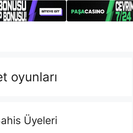
t oyunları
ahis Üyeleri