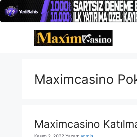
İçeriğe
atla
Maximcasino Pok
Maximcasino Katılma
Kasım 2, 2022
Yazarı:
admin