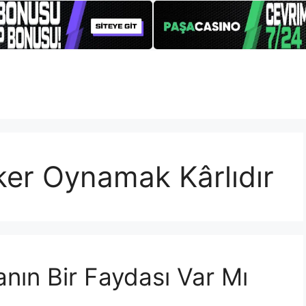
er Oynamak Kârlıdır
nın Bir Faydası Var Mı