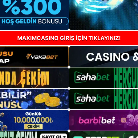
MAXIMCASINO GİRİŞ İÇİN TIKLAYINIZ!