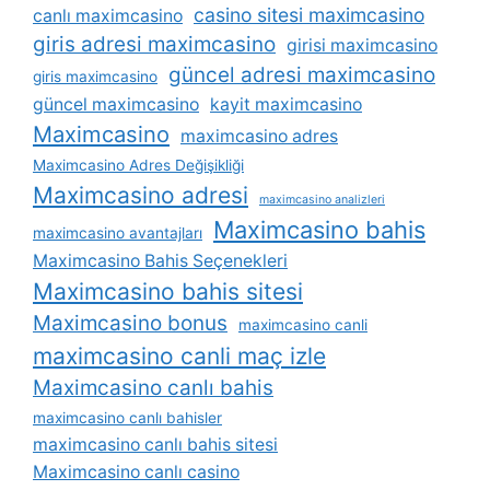
casino sitesi maximcasino
canlı maximcasino
giris adresi maximcasino
girisi maximcasino
güncel adresi maximcasino
giris maximcasino
güncel maximcasino
kayit maximcasino
Maximcasino
maximcasino adres
Maximcasino Adres Değişikliği
Maximcasino adresi
maximcasino analizleri
Maximcasino bahis
maximcasino avantajları
Maximcasino Bahis Seçenekleri
Maximcasino bahis sitesi
Maximcasino bonus
maximcasino canli
maximcasino canli maç izle
Maximcasino canlı bahis
maximcasino canlı bahisler
maximcasino canlı bahis sitesi
Maximcasino canlı casino