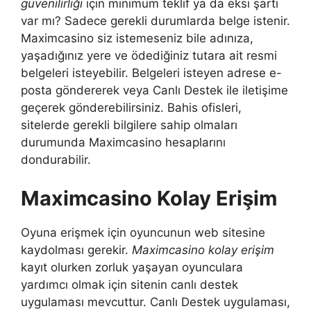
güvenilirliği
için minimum teklif ya da eksi şartı
var mı? Sadece gerekli durumlarda belge istenir.
Maximcasino siz istemeseniz bile adınıza,
yaşadığınız yere ve ödediğiniz tutara ait resmi
belgeleri isteyebilir. Belgeleri isteyen adrese e-
posta göndererek veya Canlı Destek ile iletişime
geçerek gönderebilirsiniz. Bahis ofisleri,
sitelerde gerekli bilgilere sahip olmaları
durumunda Maximcasino hesaplarını
dondurabilir.
Maximcasino Kolay Erişim
Oyuna erişmek için oyuncunun web sitesine
kaydolması gerekir.
Maximcasino kolay erişim
kayıt olurken zorluk yaşayan oyunculara
yardımcı olmak için sitenin canlı destek
uygulaması mevcuttur. Canlı Destek uygulaması,