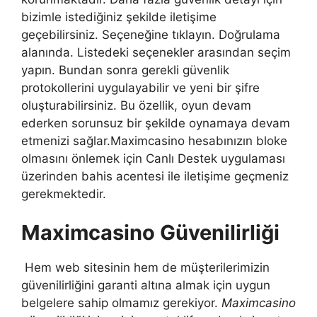
bizimle istediğiniz şekilde iletişime
geçebilirsiniz. Seçeneğine tıklayın. Doğrulama
alanında. Listedeki seçenekler arasından seçim
yapın. Bundan sonra gerekli güvenlik
protokollerini uygulayabilir ve yeni bir şifre
oluşturabilirsiniz. Bu özellik, oyun devam
ederken sorunsuz bir şekilde oynamaya devam
etmenizi sağlar.Maximcasino hesabınızın bloke
olmasını önlemek için Canlı Destek uygulaması
üzerinden bahis acentesi ile iletişime geçmeniz
gerekmektedir.
Maximcasino Güvenilirliği
Hem web sitesinin hem de müşterilerimizin
güvenilirliğini garanti altına almak için uygun
belgelere sahip olmamız gerekiyor.
Maximcasino