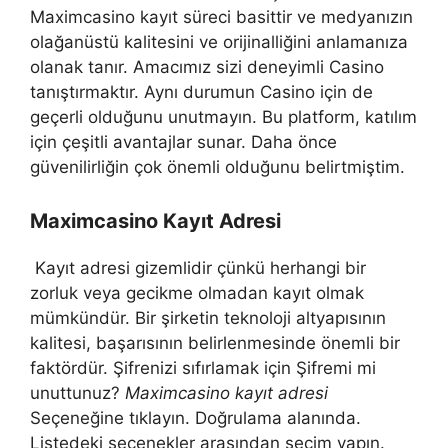
Maximcasino kayıt süreci basittir ve medyanızın
olağanüstü kalitesini ve orijinalliğini anlamanıza
olanak tanır. Amacımız sizi deneyimli Casino
tanıştırmaktır. Aynı durumun Casino için de
geçerli olduğunu unutmayın. Bu platform, katılım
için çeşitli avantajlar sunar. Daha önce
güvenilirliğin çok önemli olduğunu belirtmiştim.
Maximcasino Kayıt Adresi
Kayıt adresi gizemlidir çünkü herhangi bir
zorluk veya gecikme olmadan kayıt olmak
mümkündür. Bir şirketin teknoloji altyapısının
kalitesi, başarısının belirlenmesinde önemli bir
faktördür. Şifrenizi sıfırlamak için Şifremi mi
unuttunuz?
Maximcasino kayıt adresi
Seçeneğine tıklayın. Doğrulama alanında.
Listedeki seçenekler arasından seçim yapın.