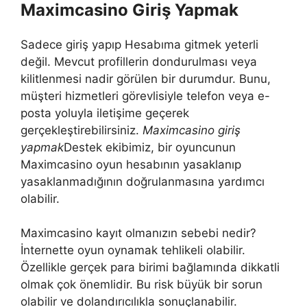
Maximcasino Giriş Yapmak
Sadece giriş yapıp Hesabıma gitmek yeterli
değil. Mevcut profillerin dondurulması veya
kilitlenmesi nadir görülen bir durumdur. Bunu,
müşteri hizmetleri görevlisiyle telefon veya e-
posta yoluyla iletişime geçerek
gerçekleştirebilirsiniz.
Maximcasino giriş
yapmak
Destek ekibimiz, bir oyuncunun
Maximcasino oyun hesabının yasaklanıp
yasaklanmadığının doğrulanmasına yardımcı
olabilir.
Maximcasino kayıt olmanızın sebebi nedir?
İnternette oyun oynamak tehlikeli olabilir.
Özellikle gerçek para birimi bağlamında dikkatli
olmak çok önemlidir. Bu risk büyük bir sorun
olabilir ve dolandırıcılıkla sonuçlanabilir.