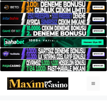
İçeriğe
atla
Menü