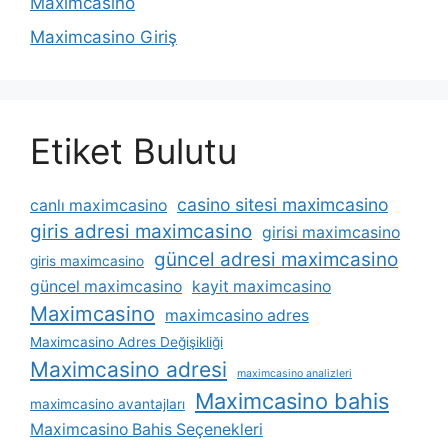
Maximcasino
Maximcasino Giriş
Etiket Bulutu
casino sitesi maximcasino
canlı maximcasino
giris adresi maximcasino
girisi maximcasino
güncel adresi maximcasino
giris maximcasino
güncel maximcasino
kayit maximcasino
Maximcasino
maximcasino adres
Maximcasino Adres Değişikliği
Maximcasino adresi
maximcasino analizleri
Maximcasino bahis
maximcasino avantajları
Maximcasino Bahis Seçenekleri