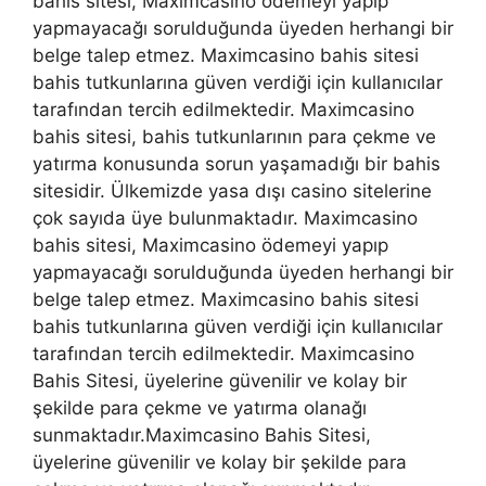
bahis sitesi, Maximcasino ödemeyi yapıp
yapmayacağı sorulduğunda üyeden herhangi bir
belge talep etmez. Maximcasino bahis sitesi
bahis tutkunlarına güven verdiği için kullanıcılar
tarafından tercih edilmektedir. Maximcasino
bahis sitesi, bahis tutkunlarının para çekme ve
yatırma konusunda sorun yaşamadığı bir bahis
sitesidir. Ülkemizde yasa dışı casino sitelerine
çok sayıda üye bulunmaktadır. Maximcasino
bahis sitesi, Maximcasino ödemeyi yapıp
yapmayacağı sorulduğunda üyeden herhangi bir
belge talep etmez. Maximcasino bahis sitesi
bahis tutkunlarına güven verdiği için kullanıcılar
tarafından tercih edilmektedir. Maximcasino
Bahis Sitesi, üyelerine güvenilir ve kolay bir
şekilde para çekme ve yatırma olanağı
sunmaktadır.Maximcasino Bahis Sitesi,
üyelerine güvenilir ve kolay bir şekilde para