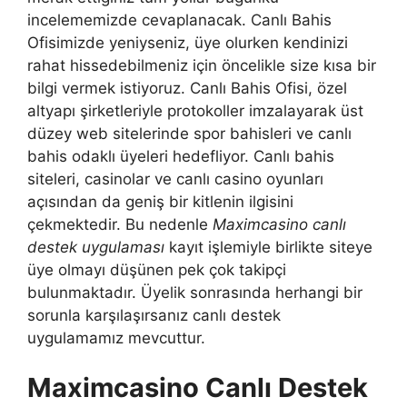
incelememizde cevaplanacak. Canlı Bahis
Ofisimizde yeniyseniz, üye olurken kendinizi
rahat hissedebilmeniz için öncelikle size kısa bir
bilgi vermek istiyoruz. Canlı Bahis Ofisi, özel
altyapı şirketleriyle protokoller imzalayarak üst
düzey web sitelerinde spor bahisleri ve canlı
bahis odaklı üyeleri hedefliyor. Canlı bahis
siteleri, casinolar ve canlı casino oyunları
açısından da geniş bir kitlenin ilgisini
çekmektedir. Bu nedenle
Maximcasino canlı
destek uygulaması
kayıt işlemiyle birlikte siteye
üye olmayı düşünen pek çok takipçi
bulunmaktadır. Üyelik sonrasında herhangi bir
sorunla karşılaşırsanız canlı destek
uygulamamız mevcuttur.
Maximcasino Canlı Destek