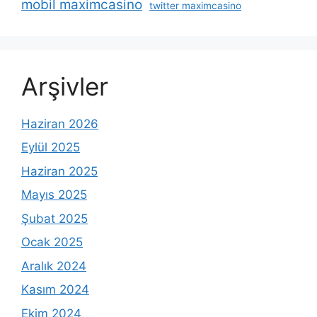
mobil maximcasino
twitter maximcasino
Arşivler
Haziran 2026
Eylül 2025
Haziran 2025
Mayıs 2025
Şubat 2025
Ocak 2025
Aralık 2024
Kasım 2024
Ekim 2024