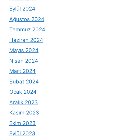
Eylül 2024
Ağustos 2024
Temmuz 2024
Haziran 2024
Mayıs 2024
Nisan 2024
Mart 2024
Şubat 2024
Ocak 2024
Aralık 2023
Kasım 2023
Ekim 2023
Eylül 2023