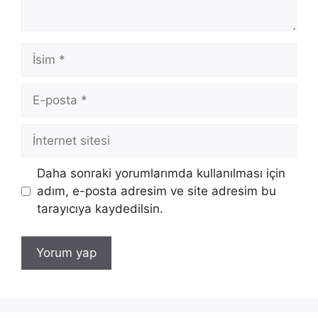
İsim
E-
posta
İnternet
sitesi
Daha sonraki yorumlarımda kullanılması için
adım, e-posta adresim ve site adresim bu
tarayıcıya kaydedilsin.