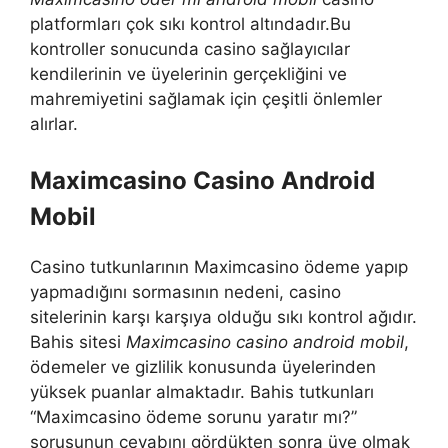
platformları çok sıkı kontrol altındadır.Bu
kontroller sonucunda casino sağlayıcılar
kendilerinin ve üyelerinin gerçekliğini ve
mahremiyetini sağlamak için çeşitli önlemler
alırlar.
Maximcasino Casino Android
Mobil
Casino tutkunlarının Maximcasino ödeme yapıp
yapmadığını sormasının nedeni, casino
sitelerinin karşı karşıya olduğu sıkı kontrol ağıdır.
Bahis sitesi
Maximcasino casino android mobil
,
ödemeler ve gizlilik konusunda üyelerinden
yüksek puanlar almaktadır. Bahis tutkunları
“Maximcasino ödeme sorunu yaratır mı?”
sorusunun cevabını gördükten sonra üye olmak