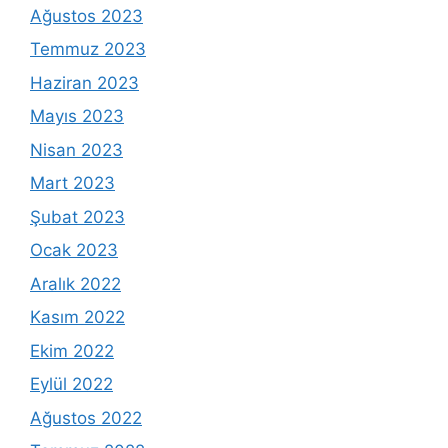
Ağustos 2023
Temmuz 2023
Haziran 2023
Mayıs 2023
Nisan 2023
Mart 2023
Şubat 2023
Ocak 2023
Aralık 2022
Kasım 2022
Ekim 2022
Eylül 2022
Ağustos 2022