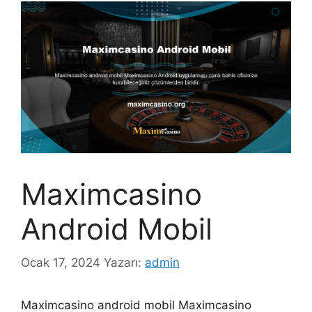
Maximcasino
Android Mobil
Ocak 17, 2024
Yazarı:
admin
Maximcasino android mobil Maximcasino