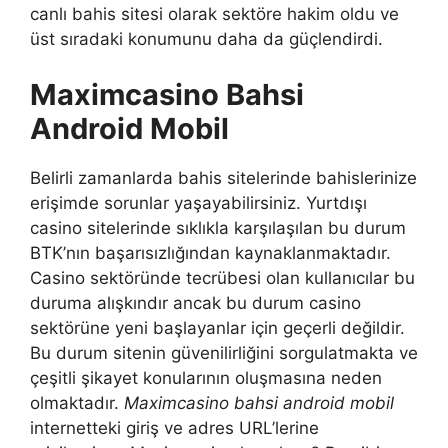
canlı bahis sitesi olarak sektöre hakim oldu ve
üst sıradaki konumunu daha da güçlendirdi.
Maximcasino Bahsi
Android Mobil
Belirli zamanlarda bahis sitelerinde bahislerinize
erişimde sorunlar yaşayabilirsiniz. Yurtdışı
casino sitelerinde sıklıkla karşılaşılan bu durum
BTK’nın başarısızlığından kaynaklanmaktadır.
Casino sektöründe tecrübesi olan kullanıcılar bu
duruma alışkındır ancak bu durum casino
sektörüne yeni başlayanlar için geçerli değildir.
Bu durum sitenin güvenilirliğini sorgulatmakta ve
çeşitli şikayet konularının oluşmasına neden
olmaktadır.
Maximcasino bahsi android mobil
internetteki giriş ve adres URL’lerine