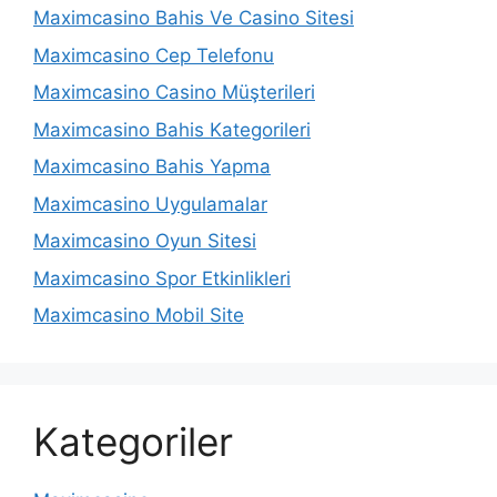
Maximcasino Bahis Ve Casino Sitesi
Maximcasino Cep Telefonu
Maximcasino Casino Müşterileri
Maximcasino Bahis Kategorileri
Maximcasino Bahis Yapma
Maximcasino Uygulamalar
Maximcasino Oyun Sitesi
Maximcasino Spor Etkinlikleri
Maximcasino Mobil Site
Kategoriler