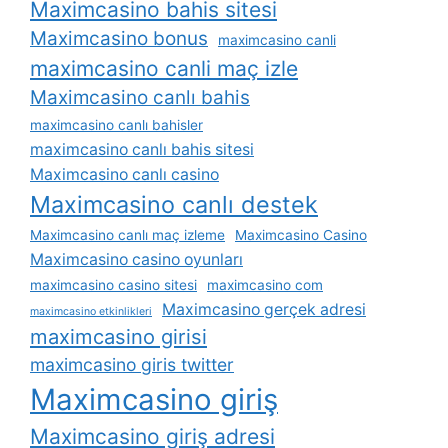
Maximcasino bahis sitesi
Maximcasino bonus
maximcasino canli
maximcasino canli maç izle
Maximcasino canlı bahis
maximcasino canlı bahisler
maximcasino canlı bahis sitesi
Maximcasino canlı casino
Maximcasino canlı destek
Maximcasino canlı maç izleme
Maximcasino Casino
Maximcasino casino oyunları
maximcasino casino sitesi
maximcasino com
Maximcasino gerçek adresi
maximcasino etkinlikleri
maximcasino girisi
maximcasino giris twitter
Maximcasino giriş
Maximcasino giriş adresi